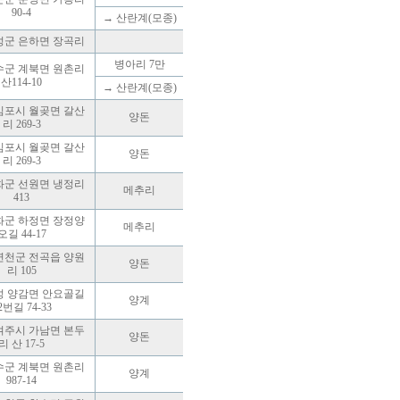
90-4
→ 산란계(모종)
성군 은하면 장곡리
병아리 7만
수군 계북면 원촌리
산114-10
→ 산란계(모종)
김포시 월곶면 갈산
양돈
리 269-3
김포시 월곶면 갈산
양돈
리 269-3
화군 선원면 냉정리
메추리
413
화군 하정면 장정양
메추리
오길 44-17
연천군 전곡읍 양원
양돈
리 105
성 양감면 안요골길
양계
2번길 74-33
여주시 가남면 본두
양돈
리 산 17-5
수군 계북면 원촌리
양계
987-14