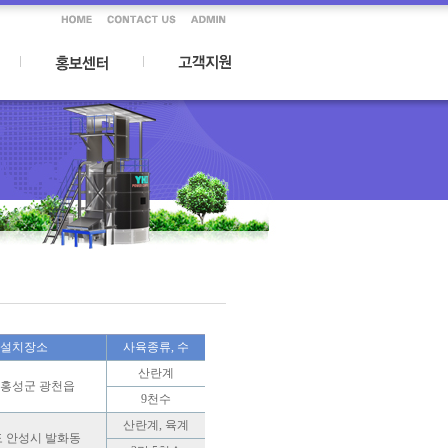
설치장소
사육종류, 수
산란계
 홍성군 광천읍
9천수
산란계, 육계
 안성시 발화동