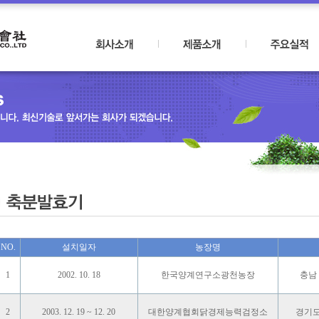
NO.
설치일자
농장명
1
2002. 10. 18
한국양계연구소광천농장
충남
2
2003. 12. 19 ~ 12. 20
대한양계협회닭경제능력검정소
경기도